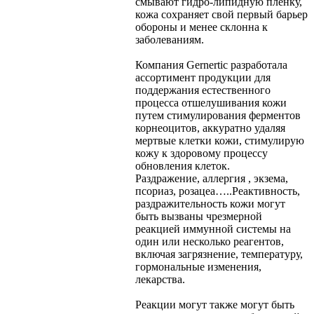
смывают гидро-липидную пленку,
кожа сохраняет свой первый барьер
обороны и менее склонна к
заболеваниям.
Компания Gernertic разработала
ассортимент продукции для
поддержания естественного
процесса отшелушивания кожи
путем стимулирования ферментов
корнеоцитов, аккуратно удаляя
мертвые клетки кожи, стимулирую
кожу к здоровому процессу
обновления клеток.
Раздражение, аллергия , экзема,
псориаз, розацеа…..
Реактивность,
раздражительность кожи могут
быть вызваны чрезмерной
реакцией иммунной системы на
один или несколько реагентов,
включая загрязнение, температуру,
гормональные изменения,
лекарства.
Реакции могут также могут быть