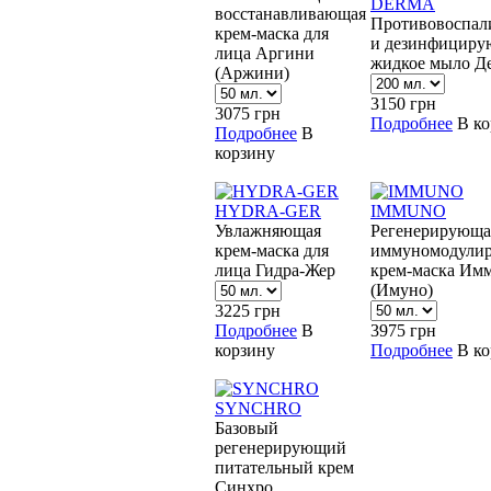
DERMA
восстанавливающая
Противовоспал
крем-маска для
и дезинфициру
лица Аргини
жидкое мыло Д
(Аржини)
3150
грн
3075
грн
Подробнее
В к
Подробнее
В
корзину
HYDRA-GER
IMMUNO
Увлажняющая
Регенерирующа
крем-маска для
иммуномодули
лица Гидра-Жер
крем-маска Им
(Имуно)
3225
грн
Подробнее
В
3975
грн
корзину
Подробнее
В к
SYNCHRO
Базовый
регенерирующий
питательный крем
Синхро