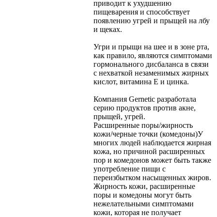
приводит к ухудшению
пищеварения и способствует
появлению угрей и прыщей на лбу
и щеках.
Угри и прыщи на шее и в зоне рта,
как правило, являются симптомами
гормонального дисбаланса в связи
с нехваткой незаменимых жирных
кислот, витамина Е и цинка.
Компания Gernetic разработала
серию продуктов против акне,
прыщей, угрей.
Расширенные поры/жирность
кожи/черные точки (комедоны)
У
многих людей наблюдается жирная
кожа, но причиной расширенных
пор и комедонов может быть также
употребление пищи с
переизбытком насыщенных жиров.
Жирность кожи, расширенные
поры и комедоны могут быть
нежелательными симптомами
кожи, которая не получает