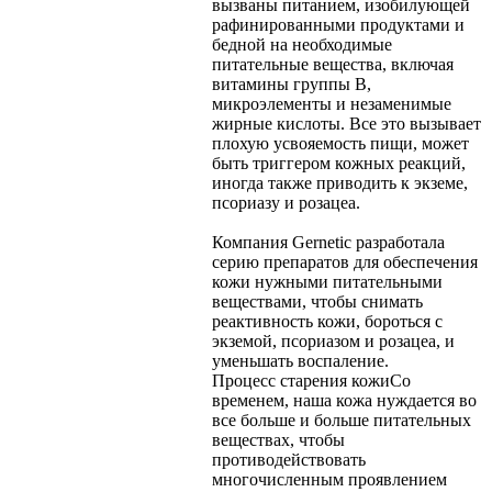
вызваны питанием, изобилующей
рафинированными продуктами и
бедной на необходимые
питательные вещества, включая
витамины группы В,
микроэлементы и незаменимые
жирные кислоты. Все это вызывает
плохую усвояемость пищи, может
быть триггером кожных реакций,
иногда также приводить к экземе,
псориазу и розацеа.
Компания Gernetic разработала
серию препаратов для обеспечения
кожи нужными питательными
веществами, чтобы снимать
реактивность кожи, бороться с
экземой, псориазом и розацеа, и
уменьшать воспаление.
Процесс старения кожи
Со
временем, наша кожа нуждается во
все больше и больше питательных
веществах, чтобы
противодействовать
многочисленным проявлением