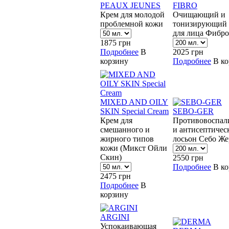
PEAUX JEUNES
FIBRO
Крем для молодой
Очищающий и
проблемной кожи
тонизирующий 
для лица Фибро
1875
грн
Подробнее
В
2025
грн
корзину
Подробнее
В к
MIXED AND OILY
SKIN Special Cream
SEBO-GER
Крем для
Противовоспал
смешанного и
и антисептичес
жирного типов
лосьон Себо Же
кожи (Микст Ойли
Скин)
2550
грн
Подробнее
В к
2475
грн
Подробнее
В
корзину
ARGINI
Успокаивающая