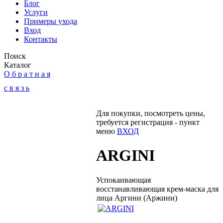
Блог
Услуги
Примеры ухода
Вход
Контакты
Поиск
Каталог
О б р а т н а я
с в я з ь
Для покупки, посмотреть цены,
требуется регистрация - пункт
меню
ВХОД
ARGINI
Успокаивающая
восстанавливающая крем-маска для
лица Аргини (Аржини)