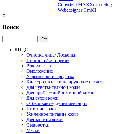
Copyright MAXXmarketing
Webdesigner GmbH
X
Поиск
ЛИЦО
Очистка лица/ Лосьоны
Пилинги / очищение
Вокруг глаз
Омоложение
Укрепляющие средства
Кислородные, тонизирующие средства
Для чувствительной кожи
Для проблемной и жирной кожи
Для сухой кожи
Отбеливание, депигментация
Питание кожи
Усиленное питание кожи
Для защиты кожи
Сыворотки
Маски