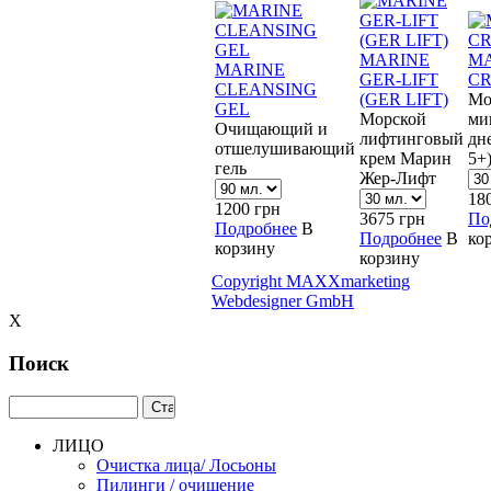
MARINE
MA
MARINE
GER-LIFT
C
CLEANSING
(GER LIFT)
Мо
GEL
Морской
ми
Очищающий и
лифтинговый
дн
отшелушивающий
крем Марин
5+
гель
Жер-Лифт
18
1200
грн
3675
грн
По
Подробнее
В
Подробнее
В
ко
корзину
корзину
Copyright MAXXmarketing
Webdesigner GmbH
X
Поиск
ЛИЦО
Очистка лица/ Лосьоны
Пилинги / очищение