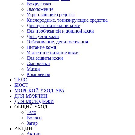
Вокруг глаз
Омоложение
Укрепляющие средства
Кислородные, тонизирующие средства
Для чувствительной кожи
Для проблемной и жирной кожи
Для сухой кожи
Отбеливание, депигментация
Питание кожи
Усиленное питание кожи
Для защиты кожи
Сыворотки
Маски
Комплекты
ТЕЛО
БЮСТ
МОРСКОЙ УХОД, SPA
ДЛЯ МУЖЧИН
ДЛЯ МОЛОДЕЖИ
ОБЩИЙ УХОД
Тело
Волосы
Загар
АКЦИИ
Акции