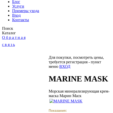
Блог
Услуги
Примеры ухода
Вход
Контакты
Поиск
Каталог
О б р а т н а я
с в я з ь
Для покупки, посмотреть цены,
требуется регистрация - пункт
меню
ВХОД
MARINE MASK
Морская минерализирующая крем-
маска Марин Маск
Показания: