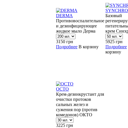
SYNCHRO
DERMA
Базовый
Противовоспалительное
регенерир
и дезинфицирующее
питательн
жидкое мыло Дерма
крем Синх
3150
грн
5925
грн
Подробнее
В корзину
Подробнее
корзину
OCTO
Крем-дезинкрустант для
очистки протоков
сальных желез и
сужения пор (против
комедонов) ОКТО
3225
грн