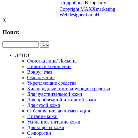
Подробнее
В корзину
Copyright MAXXmarketing
Webdesigner GmbH
X
Поиск
ЛИЦО
Очистка лица/ Лосьоны
Пилинги / очищение
Вокруг глаз
Омоложение
Укрепляющие средства
Кислородные, тонизирующие средства
Для чувствительной кожи
Для проблемной и жирной кожи
Для сухой кожи
Отбеливание, депигментация
Питание кожи
Усиленное питание кожи
Для защиты кожи
Сыворотки