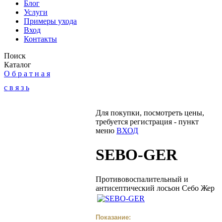
Блог
Услуги
Примеры ухода
Вход
Контакты
Поиск
Каталог
О б р а т н а я
с в я з ь
Для покупки, посмотреть цены,
требуется регистрация - пункт
меню
ВХОД
SEBO-GER
Противовоспалительный и
антисептический лосьон Себо Жер
Показание: