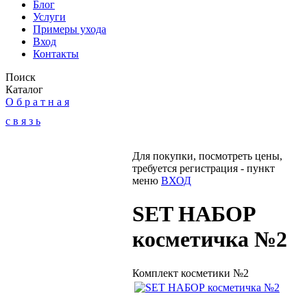
Блог
Услуги
Примеры ухода
Вход
Контакты
Поиск
Каталог
О б р а т н а я
с в я з ь
Для покупки, посмотреть цены,
требуется регистрация - пункт
меню
ВХОД
SET НАБОР
косметичка №2
Комплект косметики №2