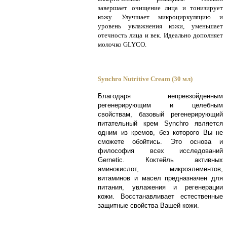
завершает очищение лица и тонизирует
кожу. Улучшает микроциркуляцию и
уровень увлажнения кожи, уменьшает
отечность лица и век. Идеально дополняет
молочко GLYCO.
Synchro Nutritive Cream (30 мл)
Благодаря непревзойденным
регенерирующим и целебным
свойствам, базовый регенерирующий
питательный крем Synchro является
одним из кремов, без которого Вы не
сможете обойтись. Это основа и
философия всех исследований
Gernetic. Коктейль активных
аминокислот, микроэлементов,
витаминов и масел предназначен для
питания, увлажения и регенерации
кожи. Восстанавливает естественные
защитные свойства Вашей кожи
.