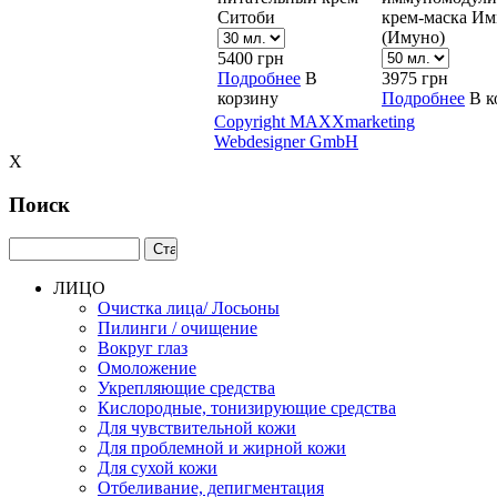
Ситоби
крем-маска И
(Имуно)
5400
грн
Подробнее
В
3975
грн
корзину
Подробнее
В к
Copyright MAXXmarketing
Webdesigner GmbH
X
Поиск
ЛИЦО
Очистка лица/ Лосьоны
Пилинги / очищение
Вокруг глаз
Омоложение
Укрепляющие средства
Кислородные, тонизирующие средства
Для чувствительной кожи
Для проблемной и жирной кожи
Для сухой кожи
Отбеливание, депигментация