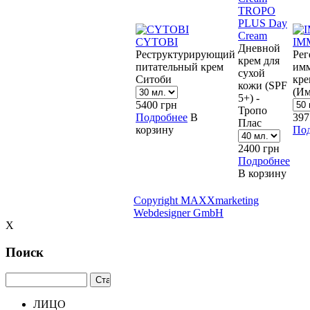
TROPO
PLUS Day
Cream
CYTOBI
IM
Дневной
Реструктурирующий
Ре
крем для
питательный крем
им
сухой
Ситоби
кре
кожи (SPF
(Им
5+) -
5400
грн
Тропо
Подробнее
В
39
Плас
корзину
Под
2400
грн
Подробнее
В корзину
Copyright MAXXmarketing
Webdesigner GmbH
X
Поиск
ЛИЦО