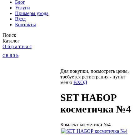
Блог
Услуги
Примеры ухода
Вход
Контакты
Поиск
Каталог
О б р а т н а я
с в я з ь
Для покупки, посмотреть цены,
требуется регистрация - пункт
меню
ВХОД
SET НАБОР
косметичка №4
Комлект косметики №4