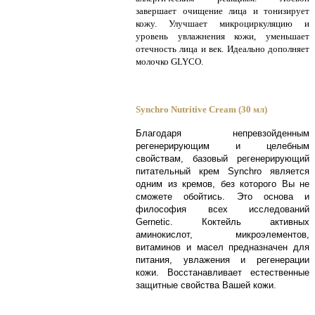
завершает очищение лица и тонизирует
кожу. Улучшает микроциркуляцию и
уровень увлажнения кожи, уменьшает
отечность лица и век. Идеально дополняет
молочко GLYCO.
Synchro Nutritive Cream (30 мл)
Благодаря непревзойденным
регенерирующим и целебным
свойствам, базовый регенерирующий
питательный крем Synchro является
одним из кремов, без которого Вы не
сможете обойтись. Это основа и
философия всех исследований
Gernetic. Коктейль активных
аминокислот, микроэлементов,
витаминов и масел предназначен для
питания, увлажения и регенерации
кожи. Восстанавливает естественные
защитные свойства Вашей кожи
.