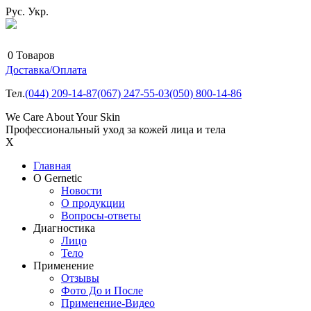
Рус.
Укр.
0
Товаров
Доставка/Оплата
Тел.
(044)
209-14-87
(067)
247-55-03
(050)
800-14-86
We Care About Your Skin
Профессиональный уход за кожей лица и тела
X
Главная
О Gernetic
Новости
О продукции
Вопросы-ответы
Диагностика
Лицо
Тело
Применение
Отзывы
Фото До и После
Применение-Видео