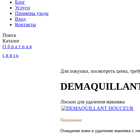
Блог
Услуги
Примеры ухода
Вход
Контакты
Поиск
Каталог
О б р а т н а я
с в я з ь
Для покупки, посмотреть цены, треб
DEMAQUILLAN
Лосьон для удаления макияжа
Показание:
Очищение кожи и удаление макияжа с лиц