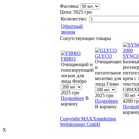
Фасовка:
Цена:
5925 грн
Количество:
Обратный
звонок
Сопутствующие товары
GLYCO
SYNCH
FIBRO
Очищающее
Базовы
Очищающий и
и
регене
тонизирующий
питательное
питате
лосьон для
молочко для
крем с 
лица Фибро
лица Глико
тексту
СИНХР
2025
грн
2025
грн
Подробнее
В
Подробнее
4200
гр
корзину
В корзину
Подроб
корзин
Copyright MAXXmarketing
Webdesigner GmbH
X