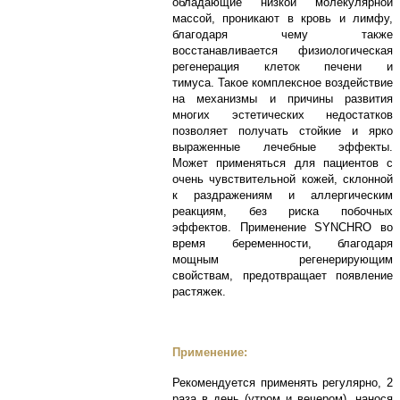
обладающие низкой молекулярной
массой, проникают в кровь и лимфу,
благодаря чему также
восстанавливается физиологическая
регенерация клеток печени и
тимуса. Такое комплексное воздействие
на механизмы и причины развития
многих эстетических недостатков
позволяет получать стойкие и ярко
выраженные лечебные эффекты.
Может применяться для пациентов с
очень чувствительной кожей, склонной
к раздражениям и аллергическим
реакциям, без риска побочных
эффектов. Применение SYNCHRO во
время беременности, благодаря
мощным регенерирующим
свойствам, предотвращает появление
растяжек.
Применение:
Рекомендуется применять регулярно, 2
раза в день (утром и вечером), нанося