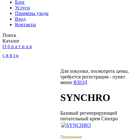
Блог
Услуги
Примеры ухода
Вход
Контакты
Поиск
Каталог
О б р а т н а я
с в я з ь
Для покупки, посмотреть цены,
требуется регистрация - пункт
меню
ВХОД
SYNCHRO
Базовый регенерирующий
питательный крем Синхро
Показания: