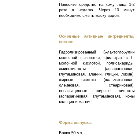
Наносите средство на кожу лица 1-2
раза в неделю. Через 10 минут
необходимо смыть маску водой.
Основные активные ингредиенты/
состав:
Гидролизированный ß-лактоглобулин
молочной сыворотки, фильтрат с L-
молочной кислотой, полисахариды,
аминокислоты (аспарагиновая,
глутаминовая, аланин, глицин, лизин),
жирные кислоты (пальмитиновая,
олеиновая, стеариновая),
ненасыщенные жирные кислоты
(аспарагиновая, глутаминовая), ионы
кальция и магния.
Форма выпуска:
Банка 50 мл.