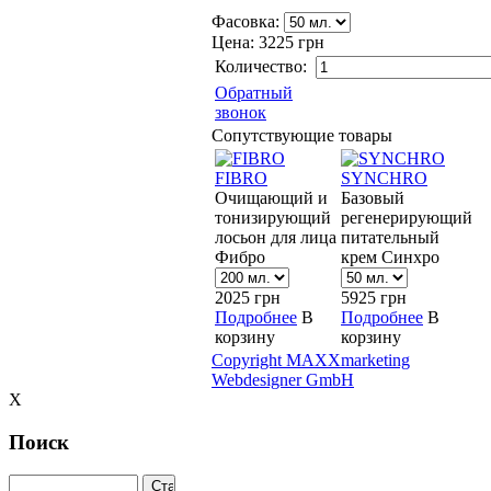
Фасовка:
Цена:
3225 грн
Количество:
Обратный
звонок
Сопутствующие товары
FIBRO
SYNCHRO
Очищающий и
Базовый
тонизирующий
регенерирующий
лосьон для лица
питательный
Фибро
крем Синхро
2025
грн
5925
грн
Подробнее
В
Подробнее
В
корзину
корзину
Copyright MAXXmarketing
Webdesigner GmbH
X
Поиск