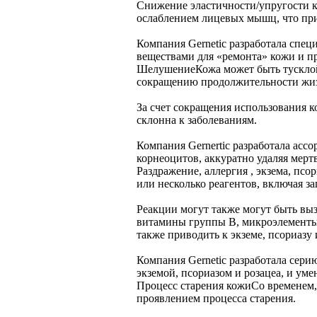
Снижение эластичности/упругости 
ослаблением лицевых мышц, что при
Компания Gernetic разработала спе
веществами для «ремонта» кожи и п
Шелушение
Кожа может быть тускло
сокращению продолжительности жиз
За счет сокращения использования 
склонна к заболеваниям.
Компания Gernertic разработала ас
корнеоцитов, аккуратно удаляя мерт
Раздражение, аллергия , экзема, псор
или несколько реагентов, включая за
Реакции могут также могут быть в
витамины группы В, микроэлементы 
также приводить к экземе, псориазу 
Компания Gernetic разработала сер
экземой, псориазом и розацеа, и уме
Процесс старения кожи
Со временем,
проявлением процесса старения.