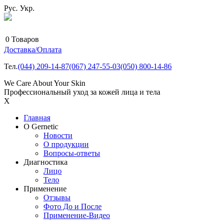
Рус.
Укр.
0
Товаров
Доставка/Оплата
Тел.
(044)
209-14-87
(067)
247-55-03
(050)
800-14-86
We Care About Your Skin
Профессиональный уход за кожей лица и тела
X
Главная
О Gernetic
Новости
О продукции
Вопросы-ответы
Диагностика
Лицо
Тело
Применение
Отзывы
Фото До и После
Применение-Видео