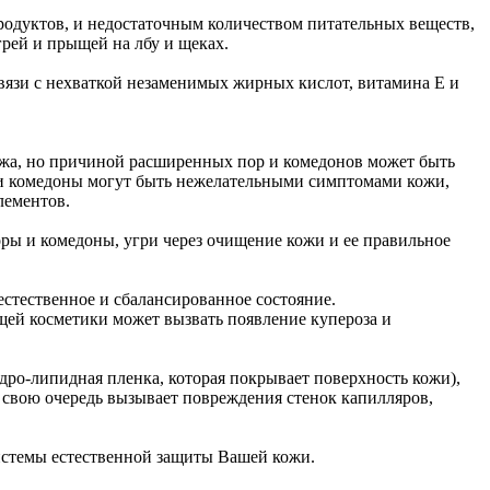
одуктов, и недостаточным количеством питательных веществ,
рей и прыщей на лбу и щеках.
связи с нехваткой незаменимых жирных кислот, витамина Е и
жа, но причиной расширенных пор и комедонов может быть
и комедоны могут быть нежелательными симптомами кожи,
лементов.
оры и комедоны, угри через очищение кожи и ее правильное
 естественное и сбалансированное состояние.
щей косметики может вызвать появление купероза и
дро-липидная пленка, которая покрывает поверхность кожи),
 свою очередь вызывает повреждения стенок капилляров,
системы естественной защиты Вашей кожи.