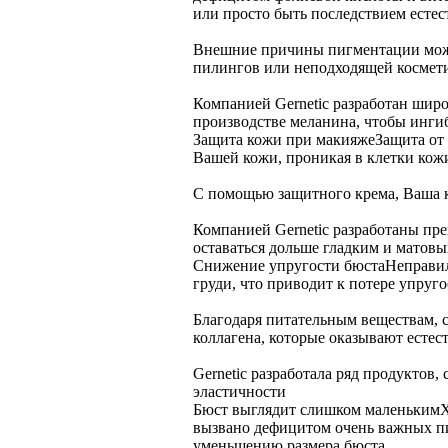
или просто быть последствием естес
Внешние причины пигментации может
пилингов или неподходящей космет
Компанией Gernetic разработан широ
производстве меланина, чтобы инги
Защита кожи при макияже
Защита от
Вашей кожи, проникая в клетки кож
С помощью защитного крема, Ваша к
Компанией Gernetic разработаны пре
оставаться дольше гладким и матовы
Снижение упругости бюста
Неправил
груди, что приводит к потере упруго
Благодаря питательным веществам, 
коллагена, которые оказывают естес
Gernetic разработала ряд продуктов
эластичности
Бюст выглядит слишком маленьким
Х
вызвано дефицитом очень важных пи
уменьшению размера бюста.