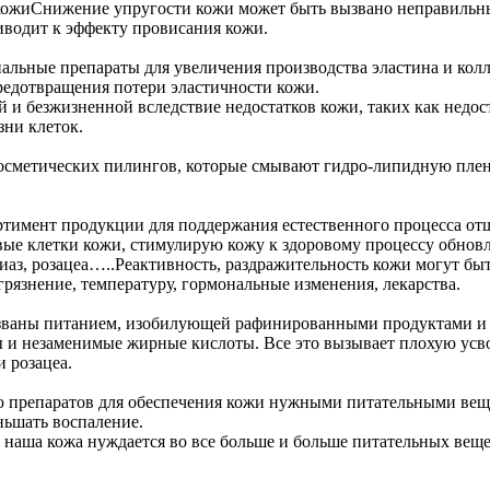
кожи
Снижение упругости кожи может быть вызвано неправильным
водит к эффекту провисания кожи.
циальные препараты для увеличения производства эластина и ко
редотвращения потери эластичности кожи.
й и безжизненной вследствие недостатков кожи, таких как недо
ни клеток.
косметических пилингов, которые смывают гидро-липидную пленк
сортимент продукции для поддержания естественного процесса 
вые клетки кожи, стимулирую кожу к здоровому процессу обновл
иаз, розацеа…..
Реактивность, раздражительность кожи могут б
грязнение, температуру, гормональные изменения, лекарства.
ызваны питанием, изобилующей рафинированными продуктами и 
и незаменимые жирные кислоты. Все это вызывает плохую усво
и розацеа.
ию препаратов для обеспечения кожи нужными питательными веще
ньшать воспаление.
 наша кожа нуждается во все больше и больше питательных вещ