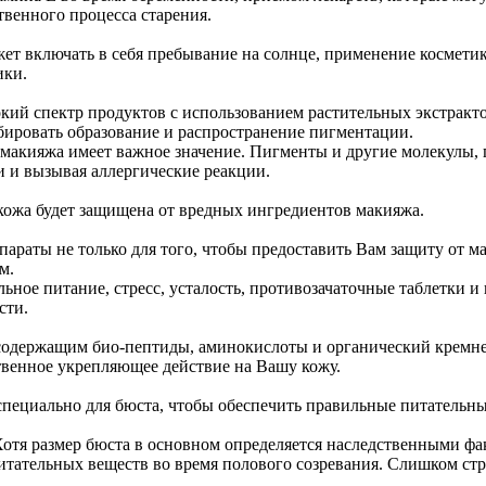
твенного процесса старения.
 включать в себя пребывание на солнце, применение косметик
ики.
кий спектр продуктов с использованием растительных экстракто
бировать образование и распространение пигментации.
 макияжа имеет важное значение. Пигменты и другие молекулы, 
и и вызывая аллергические реакции.
ожа будет защищена от вредных ингредиентов макияжа.
параты не только для того, чтобы предоставить Вам защиту от ма
м.
ьное питание, стресс, усталость, противозачаточные таблетки 
сти.
содержащим био-пептиды, аминокислоты и органический кремне
твенное укрепляющее действие на Вашу кожу.
, специально для бюста, чтобы обеспечить правильные питательн
отя размер бюста в основном определяется наследственными фа
тательных веществ во время полового созревания. Слишком стро