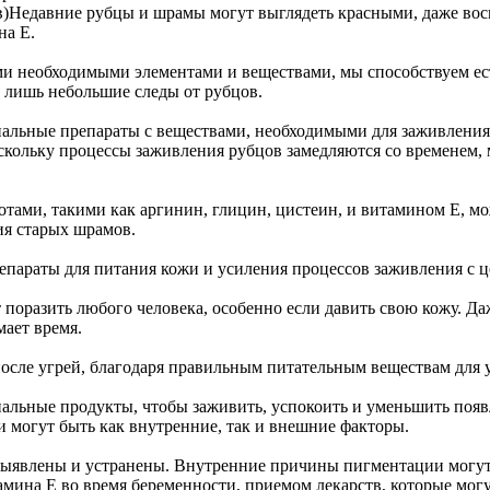
в)
Недавние рубцы и шрамы могут выглядеть красными, даже восп
на Е.
ми необходимыми элементами и веществами, мы способствуем е
 лишь небольшие следы от рубцов.
циальные препараты с веществами, необходимыми для заживлени
кольку процессы заживления рубцов замедляются со временем, 
ами, такими как аргинин, глицин, цистеин, и витамином Е, мо
ия старых шрамов.
препараты для питания кожи и усиления процессов заживления 
поразить любого человека, особенно если давить свою кожу. Даж
мает время.
сле угрей, благодаря правильным питательным веществам для у
иальные продукты, чтобы заживить, успокоить и уменьшить поя
могут быть как внутренние, так и внешние факторы.
ыявлены и устранены. Внутренние причины пигментации могут 
ина Е во время беременности, приемом лекарств, которые могу