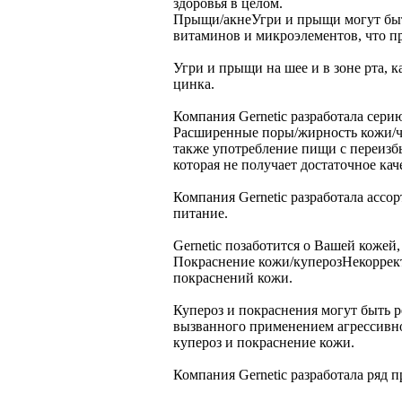
здоровья в целом.
Прыщи/акне
Угри и прыщи могут бы
витаминов и микроэлементов, что п
Угри и прыщи на шее и в зоне рта, 
цинка.
Компания Gernetic разработала сери
Расширенные поры/жирность кожи/ч
также употребление пищи с переиз
которая не получает достаточное к
Компания Gernetic разработала ассо
питание.
Gernetic позаботится о Вашей кожей,
Покраснение кожи/купероз
Некоррек
покраснений кожи.
Купероз и покраснения могут быть р
вызванного применением агрессивно
купероз и покраснение кожи.
Компания Gernetic разработала ряд 