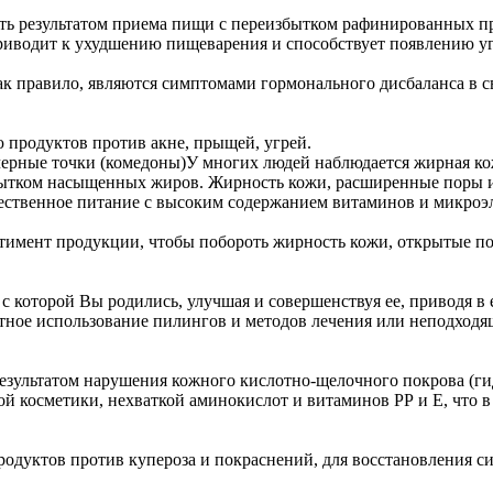
ть результатом приема пищи с переизбытком рафинированных пр
риводит к ухудшению пищеварения и способствует появлению уг
как правило, являются симптомами гормонального дисбаланса в 
ю продуктов против акне, прыщей, угрей.
ерные точки (комедоны)
У многих людей наблюдается жирная ко
бытком насыщенных жиров. Жирность кожи, расширенные поры 
ачественное питание с высоким содержанием витаминов и микроэ
ртимент продукции, чтобы побороть жирность кожи, открытые п
 с которой Вы родились, улучшая и совершенствуя ее, приводя в
тное использование пилингов и методов лечения или неподходя
езультатом нарушения кожного кислотно-щелочного покрова (ги
й косметики, нехваткой аминокислот и витаминов РР и Е, что в
продуктов против купероза и покраснений, для восстановления 