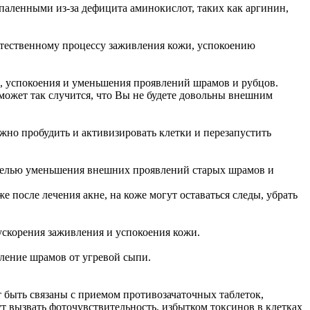
аленными из-за дефицита аминокислот, таких как аргинин,
стественному процессу заживления кожи, успокоению
я, успокоения и уменьшения проявлений шрамов и рубцов.
может так случится, что Вы не будете довольны внешним
жно пробудить и активизировать клетки и перезапустить
с целью уменьшения внешних проявлений старых шрамов и
е после лечения акне, на коже могут оставаться следы, убрать
скорения заживления и успокоения кожи.
вление шрамов от угревой сыпи.
быть связаны с приемом противозачаточных таблеток,
т вызвать фоточувствительность, избытком токсинов в клетках