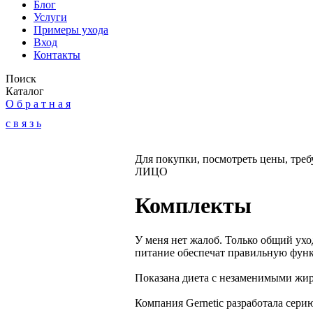
Блог
Услуги
Примеры ухода
Вход
Контакты
Поиск
Каталог
О б р а т н а я
с в я з ь
Для покупки, посмотреть цены, треб
ЛИЦО
Комплекты
У меня нет жалоб. Только общий ухо
питание обеспечат правильную фун
Показана диета с незаменимыми жир
Компания Gernetic разработала сери