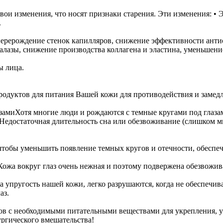
вои изменения, что носят признаки старения. Эти изменения: •
.
 перерождение стенок капилляров, снижение эффективности ант
лазы, снижение производства коллагена и эластина, уменьшение
ы лица.
продуктов для питания Вашей кожи для противодействия и замед
зами
Хотя многие люди и рождаются с темные кругами под глаза
едостаточная длительность сна или обезвоживание (слишком мн
, чтобы уменьшить появление темных кругов и отечности, обеспе
Кожа вокруг глаз очень нежная и поэтому подвержена обезвожи
а упругость нашей кожи, легко разрушаются, когда не обеспеч
аз.
атов с необходимыми питательными веществами для укрепления,
ургического вмешательства!