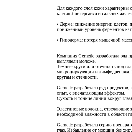
Для каждого слоя кожи характерны с
клеток Лангерганса и сальных желез
• Дерма: снижение энергии клеток,
пониженный уровень ферментов ката
• Гиподерма: потеря мышечной масс
Компания Gernetic разработала ряд 
выглядели моложе.
Темные круги или отечность под гла
микроциркуляции и лимфодренажа. Н
кругам и отечности.
Gernetic разработала ряд продуктов
опыт, с впечатляющим эффектом.
Сухость и тонкие линии вокруг глаз
Эластиновые волокна, отвечающие з
необходимой влажности в области гл
Gernetic разработала серию препар
глаз. Избавление от морщин без хир