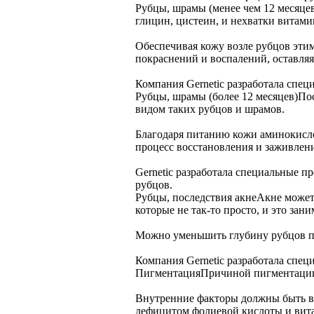
Рубцы, шрамы (менее чем 12 месяце
глицин, цистеин, и нехватки витами
Обеспечивая кожу возле рубцов эти
покраснений и воспалений, оставляя
Компания Gernetic разработала спе
Рубцы, шрамы (более 12 месяцев)
Пос
видом таких рубцов и шрамов.
Благодаря питанию кожи аминокислот
процесс восстановления и заживлен
Gernetic разработала специальные 
рубцов.
Рубцы, последствия акне
Акне может 
которые не так-то просто, и это зани
Можно уменьшить глубину рубцов по
Компания Gernetic разработала спец
Пигментация
Причиной пигментации 
Внутренние факторы должны быть в
дефицитом фолиевой кислоты и витам