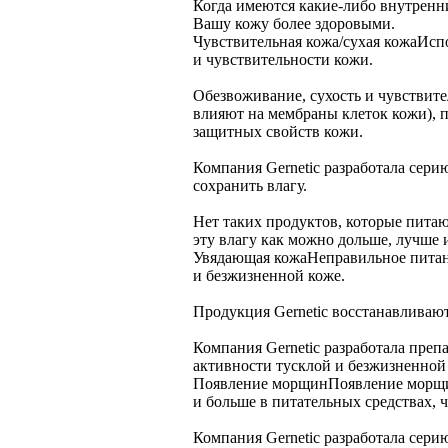
Когда имеются какие-либо внутренние
Вашу кожу более здоровыми.
Чувствительная кожа/сухая кожа
Испо
и чувствительности кожи.
Обезвоживание, сухость и чувствит
влияют на мембраны клеток кожи), 
защитных свойств кожи.
Компания Gernetic разработала сери
сохранить влагу.
Нет таких продуктов, которые питаю
эту влагу как можно дольше, лучше 
Увядающая кожа
Неправильное питан
и безжизненной коже.
Продукция Gernetic восстанавливают
Компания Gernetic разработала пре
активности тусклой и безжизненной
Появление морщин
Появление морщи
и больше в питательных средствах,
Компания Gernetic разработала сер