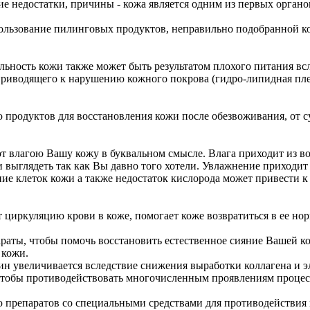
 недостатки, причины - кожа является одним из первых органов, 
льзование пилинговых продуктов, неправильно подобранной ко
ельность кожи также может быть результатом плохого питания в
приводящего к нарушению кожного покрова (гидро-липидная пле
ю продуктов для восстановления кожи после обезвоживания, от 
т влагою Вашу кожу в буквальном смысле. Влага приходит из во
и выглядеть так как Вы давно того хотели. Увлажнение приходит
ие клеток кожи а также недостаток кислорода может привести к
 циркуляцию крови в коже, помогает коже возвратиться в ее нор
параты, чтобы помочь восстановить естественное сияние Вашей 
 кожи.
н увеличивается вследствие снижения выработки коллагена и эл
 чтобы противодействовать многочисленным проявлениям процес
ию препаратов со специальными средствами для противодействия