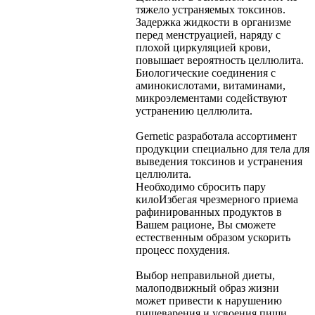
тяжело устраняемых токсинов.
Задержка жидкости в организме
перед менструацией, наряду с
плохой циркуляцией крови,
повышает вероятность целлюлита.
Биологические соединения с
аминокислотами, витаминами,
микроэлементами содействуют
устранению целлюлита.
Gernetic разработала ассортимент
продукции специально для тела для
выведения токсинов и устранения
целлюлита.
Необходимо сбросить пару
кило
Избегая чрезмерного приема
рафинированных продуктов в
Вашем рационе, Вы сможете
естественным образом ускорить
процесс похудения.
Выбор неправильной диеты,
малоподвижный образ жизни
может привести к нарушению
пищеварения и усвоения пищи.