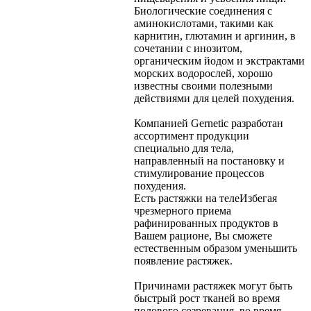
Биологические соединения с
аминокислотами, такими как
карнитин, глютамин и аргинин, в
сочетании с инозитом,
органическим йодом и экстрактами
морских водорослей, хорошо
известны своими полезными
действиями для целей похудения.
Компанией Gernetic разработан
ассортимент продукции
специально для тела,
направленный на постановку и
стимулирование процессов
похудения.
Есть растяжки на теле
Избегая
чрезмерного приема
рафинированных продуктов в
Вашем рационе, Вы сможете
естественным образом уменьшить
появление растяжек.
Причинами растяжек могут быть
быстрый рост тканей во время
полового созревания, во время