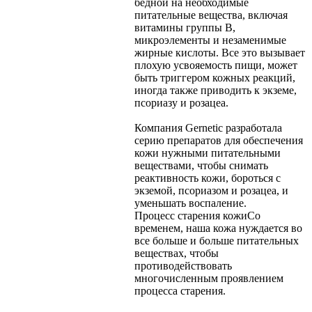
бедной на необходимые
питательные вещества, включая
витамины группы В,
микроэлементы и незаменимые
жирные кислоты. Все это вызывает
плохую усвояемость пищи, может
быть триггером кожных реакций,
иногда также приводить к экземе,
псориазу и розацеа.
Компания Gernetic разработала
серию препаратов для обеспечения
кожи нужными питательными
веществами, чтобы снимать
реактивность кожи, бороться с
экземой, псориазом и розацеа, и
уменьшать воспаление.
Процесс старения кожи
Со
временем, наша кожа нуждается во
все больше и больше питательных
веществах, чтобы
противодействовать
многочисленным проявлением
процесса старения.