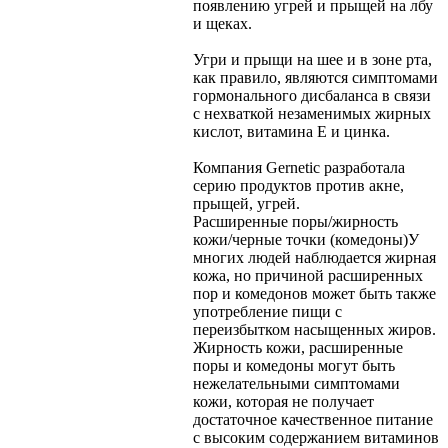
появлению угрей и прыщей на лбу
и щеках.
Угри и прыщи на шее и в зоне рта,
как правило, являются симптомами
гормонального дисбаланса в связи
с нехваткой незаменимых жирных
кислот, витамина Е и цинка.
Компания Gernetic разработала
серию продуктов против акне,
прыщей, угрей.
Расширенные поры/жирность
кожи/черные точки (комедоны)
У
многих людей наблюдается жирная
кожа, но причиной расширенных
пор и комедонов может быть также
употребление пищи с
переизбытком насыщенных жиров.
Жирность кожи, расширенные
поры и комедоны могут быть
нежелательными симптомами
кожи, которая не получает
достаточное качественное питание
с высоким содержанием витаминов