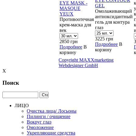
EYE CONTOUR
EYE MASK -
GEL
MASQUE
у
Омолаживающий
YEUX
антиоксидантный
Противоотечная
г
гель для контура
крем-маска для
глаз
век
3225
грн
2850
грн
Подробнее
В
Подробнее
В
корзину
корзину
Copyright MAXXmarketing
Webdesigner GmbH
X
Поиск
ЛИЦО
Очистка лица/ Лосьоны
Пилинги / очищение
Вокруг глаз
Омоложение
Укрепляющие средства