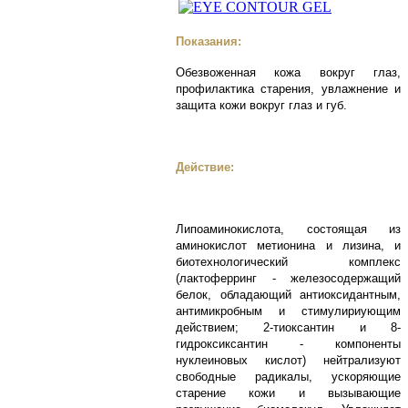
Показания:
Обезвоженная кожа вокруг глаз,
профилактика старения, увлажнение и
защита кожи вокруг глаз и губ.
Действие:
Липоаминокислота, состоящая из
аминокислот метионина и лизина, и
биотехнологический комплекс
(лактоферринг - железосодержащий
белок, обладающий антиоксидантным,
антимикробным и стимулириующим
действием; 2-тиоксантин и 8-
гидроксиксантин - компоненты
нуклеиновых кислот) нейтрализуют
свободные радикалы, ускоряющие
старение кожи и вызывающие