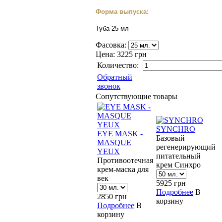
Форма выпуска:
Туба 25 мл
Фасовка:
Цена:
3225 грн
Количество:
Обратный
звонок
Сопутствующие товары
SYNCHRO
EYE MASK -
Базовый
MASQUE
регенерирующий
YEUX
питательный
Противоотечная
крем Синхро
крем-маска для
век
5925
грн
Подробнее
В
2850
грн
корзину
Подробнее
В
корзину